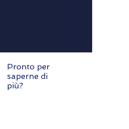
Pronto per
saperne di
più?
Richiedi il download delle nostre
versioni di test drive, alcune lezioni
video e conosci anche i piani di
pagamento.