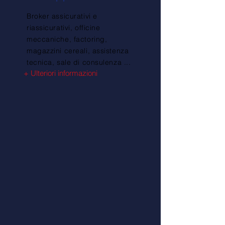
Broker assicurativi e
riassicurativi, officine
meccaniche, factoring,
magazzini cereali, assistenza
tecnica, sale di consulenza ...
+ Ulteriori informazioni