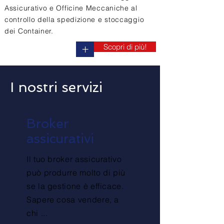
Assicurativo e Officine Meccaniche al
controllo della spedizione e stoccaggio
dei Container.
Scopri di più!
+
I nostri servizi
Broker
assicurativi
Il tuo broker assicurativo
può produrre molto di più
se la gestione è efficace.
Sapere cosa vendere, a
chi ...