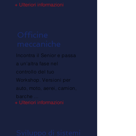
+ Ulteriori informazioni
Officine
meccaniche
Incontra il Senior e passa
a un'altra fase nel
controllo del tuo
Workshop. Versioni per
auto, moto, aerei, camion,
barche ...
+ Ulteriori informazioni
Sviluppo di sistemi